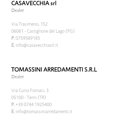
CASAVECCHIA srl
Dealer
Via Trasimeno, 152
06061 - Castiglione del Lago (PG)
P.
0759589185
E.
info@casavecchiasrl.it
TOMASSINI ARREDAMENTI S.R.L
Dealer
Via Curio Fornaci, 3
05100 - Terni (TR)
P.
+39 0744 1925400
E.
info@tomassiniarredamenti.it