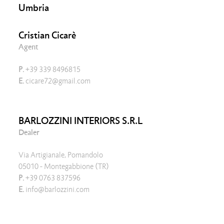
Umbria
Cristian Cicarè
Agent
P.
+39 339 8496815
E.
cicare72@gmail.com
BARLOZZINI INTERIORS S.R.L
Dealer
Via Artigianale, Pomandolo
05010 - Montegabbione (TR)
P.
+39 0763 837596
E.
info@barlozzini.com