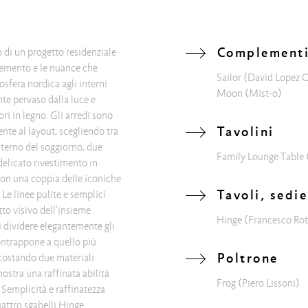
Complement
o di un progetto residenziale
 cemento e le nuance che
Sailor
(David Lopez 
sfera nordica agli interni
Moon
(Mist-o)
e pervaso dalla luce e
ri in legno. Gli arredi sono
Tavolini
ente al layout, scegliendo tra
'interno del soggiorno, due
Family Lounge Table
elicato rivestimento in
on una coppia delle iconiche
Tavoli, sedie
 Le linee pulite e semplici
to visivo dell'insieme
Hinge
(Francesco Rot
di dividere elegantemente gli
contrappone a quello più
Poltrone
ccostando due materiali
mostra una raffinata abilità
Frog
(Piero Lissoni)
. Semplicità e raffinatezza
attro sgabelli Hinge