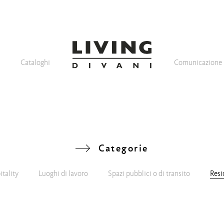
Cataloghi
Comunicazione
Categorie
tality
Luoghi di lavoro
Spazi pubblici o di transito
Resi