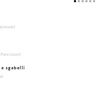
i
Quincoces)
(Piero Lissoni)
 e sgabelli
a)