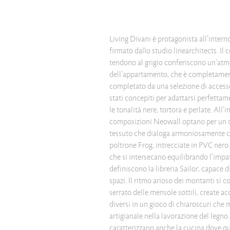
Living Divani è protagonista all'intern
firmato dallo studio linearchitects. Il
tendono al grigio conferiscono un'atmo
dell'appartamento, che è completament
completato da una selezione di accesso
stati concepiti per adattarsi perfettam
le tonalità nere, tortora e perlate. All
composizioni Neowall optano per un d
tessuto che dialoga armoniosamente c
poltrone Frog, intrecciate in PVC nero.
che si intersecano equilibrando l'impat
definiscono la libreria Sailor, capace 
spazi. Il ritmo arioso dei montanti si 
serrato delle mensole sottili, create a
diversi in un gioco di chiaroscuri che 
artigianale nella lavorazione del legno
caratterizzano anche la cucina dove qu