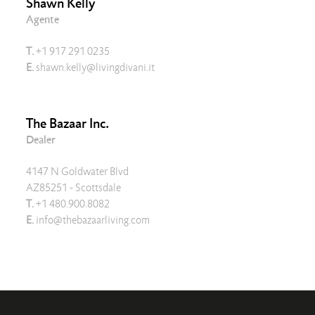
Shawn Kelly
Agente
T.
+1 917 291 0235
E.
shawn.kelly@livingdivani.it
The Bazaar Inc.
Dealer
4147 N Goldwater Blvd
AZ85251 - Scottsdale
T.
+1 480.900.8082
E.
info@thebazaarliving.com