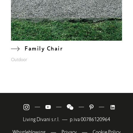
Family Chair
Outdoor
—
—
—
—
Living Divani s.r.l.
—
p.iva 00786120964
Whistleblowing
—
Privacy
—
Cookie Policy