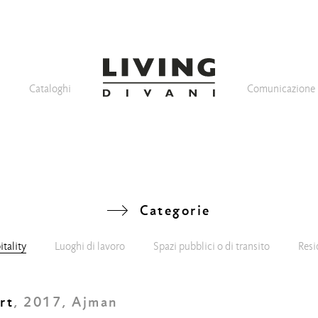
Cataloghi
Comunicazione
Categorie
tality
Luoghi di lavoro
Spazi pubblici o di transito
Resi
rt
, 2017, Ajman