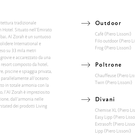
Outdoor
ettura tradizionale
h Hotel. Situato nell’Emirato
Cafè
(Piero Lissoni)
ubai, Al Zorah è un suntuoso
Filo outdoor
(Piero L
olidere International e
Frog
(Piero Lissoni)
eso su 33 mila metri
ngrovie e accarezzato da una
Poltrone
 resort composto da hotel,
re, piscine e spiaggia privata,
Chauffeuse
(Piero Lis
e parallelamente all’oceano
Twin
(Piero Lissoni)
to in totale armonia con la
o, l’Al Zorah è impreziosito
Divani
ezione, dall’armonia nelle
stated dei prodotti Living
Chemise XL
(Piero Li
Easy Lipp
(Piero Lisso
Extrasoft
(Piero Lisso
Lipp
(Piero Lissoni)