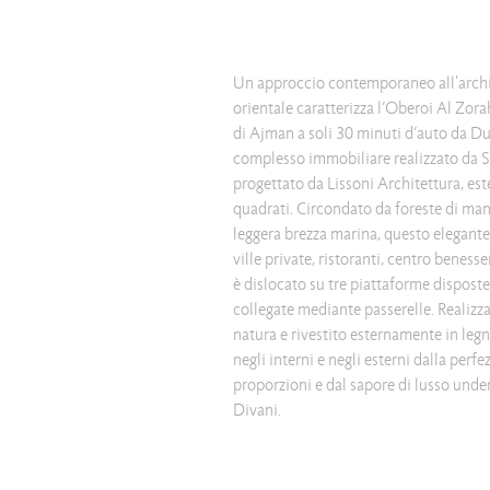
Un approccio contemporaneo all'archit
orientale caratterizza l’Oberoi Al Zora
di Ajman a soli 30 minuti d’auto da D
complesso immobiliare realizzato da S
progettato da Lissoni Architettura, est
quadrati. Circondato da foreste di ma
leggera brezza marina, questo elegante
ville private, ristoranti, centro benesse
è dislocato su tre piattaforme dispost
collegate mediante passerelle. Realizza
natura e rivestito esternamente in legn
negli interni e negli esterni dalla perf
proporzioni e dal sapore di lusso under
Divani.