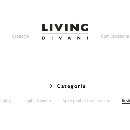
Cataloghi
Comunicazione
Categorie
tality
Luoghi di lavoro
Spazi pubblici o di transito
Resi