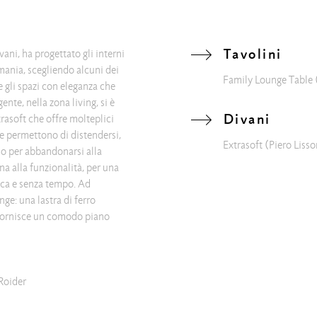
Tavolini
vani, ha progettato gli interni
mania, scegliendo alcuni dei
Family Lounge Table
e gli spazi con eleganza che
nte, nella zona living, si è
Divani
asoft che offre molteplici
e permettono di distendersi,
Extrasoft
(Piero Lisso
no per abbandonarsi alla
ina alla funzionalità, per una
ica e senza tempo. Ad
ge: una lastra di ferro
 fornisce un comodo piano
 Roider