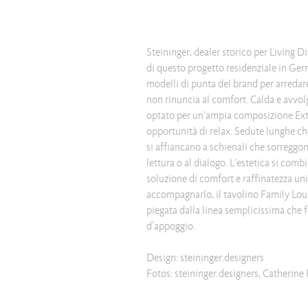
Steininger, dealer storico per Living Di
di questo progetto residenziale in Ger
modelli di punta del brand per arredar
non rinuncia al comfort. Calda e avvolge
optato per un’ampia composizione Extr
opportunità di relax. Sedute lunghe ch
si affiancano a schienali che sorreggo
lettura o al dialogo. L’estetica si comb
soluzione di comfort e raffinatezza un
accompagnarlo, il tavolino Family Loun
piegata dalla linea semplicissima che
d'appoggio.
Design: steininger.designers
Fotos: steininger.designers, Catherine