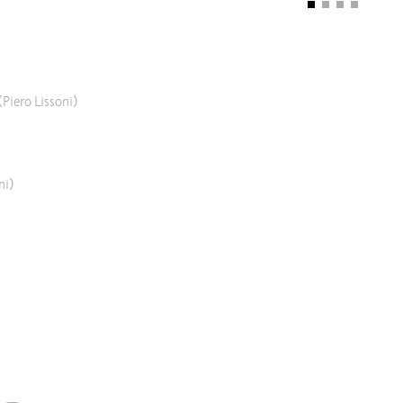
(Piero Lissoni)
ni)