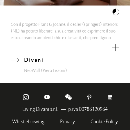
Con il progetto Frans & Joanne, il dealer (springers) interiors
(NL) ha potuto liberare la sua creatività ed esprimere il suo
estro, creando ambienti chic e rilassanti, che prediligono
materiali raffinati che si abbinano alla perfezione con i
caratteri identitari dello spazio. Protagonisti al centro della
stanza i moduli del divano NeoWall, proposti nella versione
Divani
con piedino metallico e disposti in maniera ordinata, per
NeoWall
(Piero Lissoni)
creare aree di relax, ognuna con le sue peculiarità. Alcune
sono ottimali per godersi il paesaggio attraverso le ampie
vetrate, altre invece sono perfette per ascoltare della buona
musica suonata dal pianoforte.
—
—
—
—
designed by: (springers) interiors – Holland
Living Divani s.r.l.
—
p.iva 00786120964
Whistleblowing
—
Privacy
—
Cookie Policy