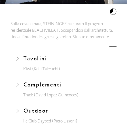
Sulla costa croata, STEININGER ha curato il progetto
residenziale BEACHVILLA F, occupandosi dall’architettura,
fino all’interior design e al giardino. Situato direttamente
sulla spiaggia, l'edificio si affaccia sul mare Adriatico,
creando una continuità con l’ambiente circostante tramite
l’utilizzo di materiali caratterizzanti quali la famosa pietra
Tavolini
naturale di Brač. Living Divani viene scelta per arredare gli
Kiwi
(Keiji Takeuchi)
spazi in maniera armonica. I lettini Ile Club regalano oasi di
relax sull’ampia terrazza dalla quale è possibile godersi
panorami unici. All’interno, nell’area living un pouf Neowall
Complementi
è abbinato ai tavolini Kiwi, per un angolo di pace, mentre
Track
(David Lopez Quincoces)
nello studio lo scrittoio superlineare FJU si completa con la
sedia George’s nella versione light, pura nel disegno.
Nell’area notte, fronteggiano il letto due tavolini/ sgabelli
Outdoor
Imago, che si contraddistinguono per il divertente gioco di
Ile Club Daybed
(Piero Lissoni)
opposti: l’orizzontalità netta del piano d’appoggio sagomato