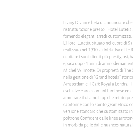
Living Divani è lieta di annunciare che 
ristrutturazione presso l’Hotel Lutetia
fornendo eleganti arredi customizzati.
L’Hotel Lutetia, situato nel cuore di 
realizzato nel 1910 su iniziativa di L
ospitare i suoi clienti più prestigiosi
epoca dopo 4 anni di ammodernamento 
Michel Wilmotte. Di proprietà di The 
nella gestione di “Grand hotels” stori
Amsterdam e il Cafè Royal a Londra, il 
esclusive e aree comuni luminose ed el
ammirare il divano Lipp che reinterpre
capitonné con lo spirito geometrico c
versione standard che customizzato in a
poltrone Confident dalle linee arrotond
in morbida pelle dalle nuances natural