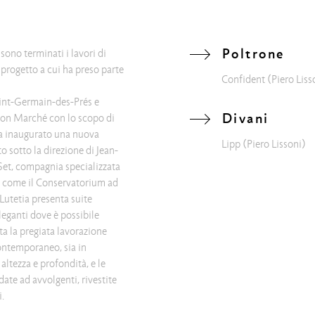
Poltrone
sono terminati i lavori di
, progetto a cui ha preso parte
Confident
(Piero Liss
Saint-Germain-des-Prés e
Divani
e Bon Marché con lo scopo di
, ha inaugurato una nuova
Lipp
(Piero Lissoni)
sotto la direzione di Jean-
Set, compagnia specializzata
ci come il Conservatorium ad
Lutetia presenta suite
eganti dove è possibile
ta la pregiata lavorazione
ontemporaneo, sia in
ltezza e profondità, e le
ate ad avvolgenti, rivestite
i.