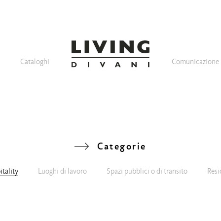
Cataloghi
Comunicazione
Categorie
tality
Luoghi di lavoro
Spazi pubblici o di transito
Resi