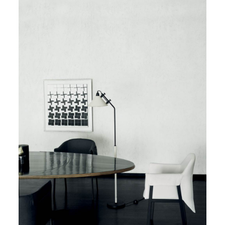
linee perfette; Eton Grace porta infine un vestito dal taglio
maschile con un’elegante coda, con il vezzo della piegatura
sul bracciolo che lascia parzialmente “nuda” la sua struttura
sui lati.