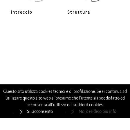
Intreccio
Struttura
Questo sito utilizza cookies tecnici e di profilazione. Se si continua ad
—
—
—
—
utilizzare questo sito web si presume che l’utente sia soddisfatto ed
acconsenta all'utilizzo dei suddetti cookies.
Living Divani s.r.l.
—
p.iva 00786120964
Si, acconsento
No, desidero più info
Whistleblowing
—
Privacy
—
Cookie Policy