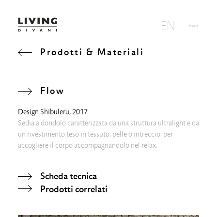
Prodotti & Materiali
Flow
Design
Shibuleru
, 2017
Sedia a dondolo caratterizzata da una struttura ultralight e da
un rivestimento teso in tessuto, pelle o intreccio, per
accogliere il corpo accompagnandolo nel relax.
Scheda tecnica
Prodotti correlati