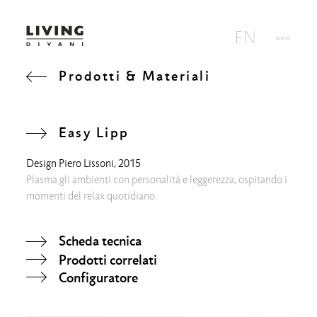
Prodotti & Materiali
Easy Lipp
Design
Piero Lissoni
, 2015
Plasma gli ambienti con personalità e leggerezza, ospitando i
momenti del relax quotidiano.
Scheda tecnica
Prodotti correlati
Configuratore