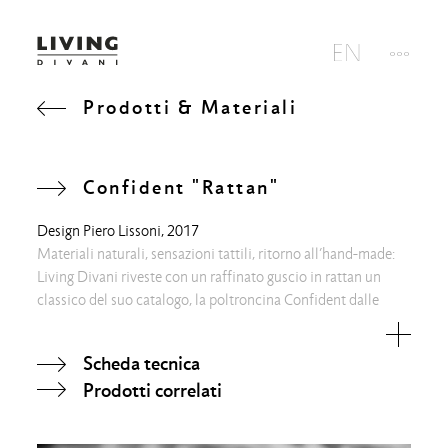
Prodotti & Materiali
Confident "Rattan"
Design
Piero Lissoni
, 2017
Materiali naturali, sensazioni tattili, ritorno all’hand-made:
Living Divani riveste con un raffinato guscio in rattan un
classico del suo catalogo, la poltroncina Confident dalle
linee arrotondate ed avvolgenti.
Scheda tecnica
Prodotti correlati