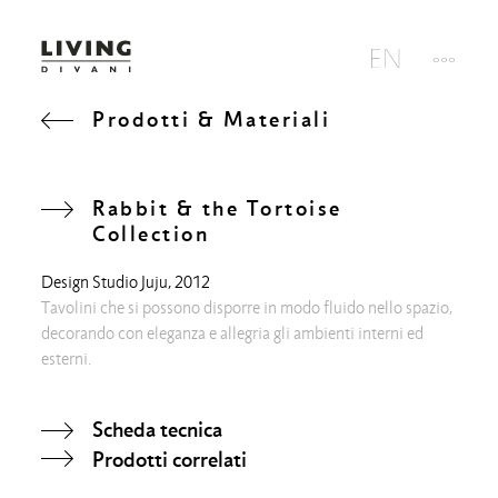
Prodotti & Materiali
Rabbit & the Tortoise
Collection
Design
Studio Juju
, 2012
Tavolini che si possono disporre in modo fluido nello spazio,
decorando con eleganza e allegria gli ambienti interni ed
esterni.
Scheda tecnica
Prodotti correlati