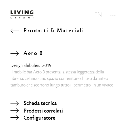
Prodotti & Materiali
Aero B
Design
Shibuleru
, 2019
il mobile bar Aero B presenta la stessa leggerezza della
libreria, celando uno spazio contenitore chiuso da ante a
tamburo che scorrono lungo tutto il perimetro, in un vivace
alternarsi di pieni e di vuoti.
Scheda tecnica
Prodotti correlati
Configuratore