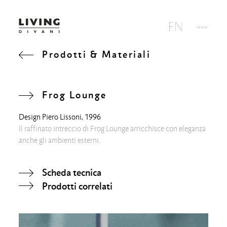
Prodotti & Materiali
Frog Lounge
Design
Piero Lissoni
, 1996
Il raffinato intreccio di Frog Lounge arricchisce con eleganza
anche gli ambienti esterni.
Scheda tecnica
Prodotti correlati