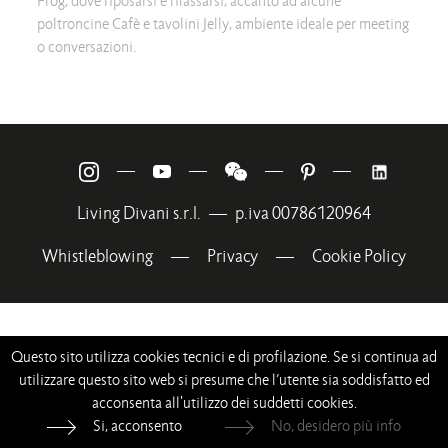
Frog, dove riposarsi e rilassarsi, accanto ad alcune
poltroncine Cafè e tavolini Jelly, ambiente ideale per meeting
o conversazioni.
—
—
—
—
Living Divani s.r.l.
—
p.iva 00786120964
Whistleblowing
—
Privacy
—
Cookie Policy
Questo sito utilizza cookies tecnici e di profilazione. Se si continua ad
utilizzare questo sito web si presume che l’utente sia soddisfatto ed
acconsenta all'utilizzo dei suddetti cookies.
Si, acconsento
No, desidero più info