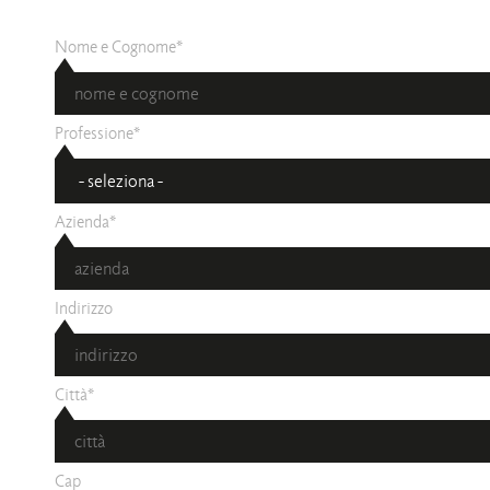
Nome e Cognome*
Professione*
Azienda*
Indirizzo
Città*
Cap