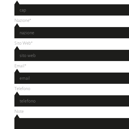
Nazione*
Sito Web*
Email*
Telefono
Note