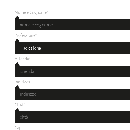
Nome e Cognome*
Professione*
Azienda*
Indirizzo
Città*
Cap