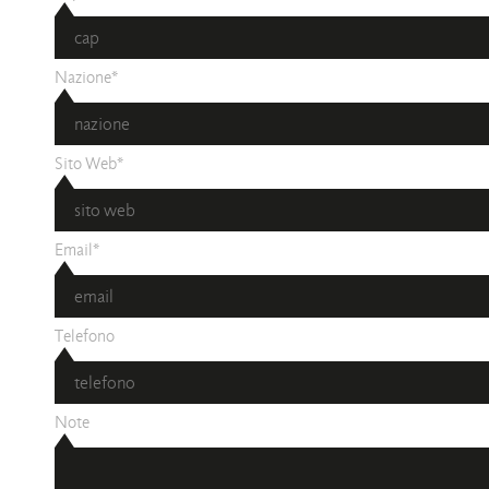
Nazione*
Sito Web*
Email*
Telefono
Note