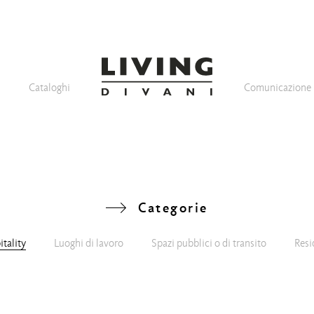
Cataloghi
Comunicazione
Categorie
tality
Luoghi di lavoro
Spazi pubblici o di transito
Resi