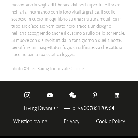
raccontano la voglia di liberarsi dai pesi superflui e librare
nell’aria, incantando con la loro vitalità grafica. Il sedile
sospeso in cuoio, in equilibrio su una struttura metallica in
tubolare d’acciaio verniciato nero, traccia un disegno
nell’aria accogliendo anche il cuscino a rullo dello schienale.
Si muove con disinvoltura dalla zona giorno a quella notte,
per offrire un inaspettato rifugio di raffinatezza che cattura
l’occhio per la sua estetica leggera.
photo ©theo Baulig for private Choice
—
—
—
—
Living Divani s.r.l.
—
p.iva 00786120964
Whistleblowing
—
Privacy
—
Cookie Policy