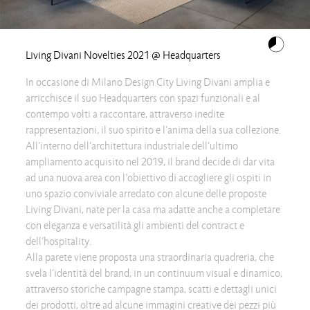
Living Divani Novelties 2021 @ Headquarters
In occasione di Milano Design City Living Divani amplia e
arricchisce il suo Headquarters con spazi funzionali e al
contempo volti a raccontare, attraverso inedite
rappresentazioni, il suo spirito e l’anima della sua collezione.
All’interno dell’architettura industriale dell’ultimo
ampliamento acquisito nel 2019, il brand decide di dar vita
ad una nuova area con l’obiettivo di accogliere gli ospiti in
uno spazio conviviale arredato con alcune delle proposte
Living Divani, nate per la casa ma adatte anche a completare
con eleganza e versatilità gli ambienti del contract e
dell’hospitality.
Alla parete viene proposta una straordinaria quadreria, che
svela l’identità del brand, in un continuum visual e dinamico,
attraverso storiche campagne stampa, scatti e dettagli unici
dei prodotti, oltre ad alcune immagini creative dei pezzi più