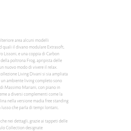
lteriore area alcuni modelli
nd quali il divano modulare Extrasoft,
o Lissoni, e una coppia di Carbon
della poltrona Frog, apripista delle
 un nuovo modo di vivere il relax.
ollezione Living Divani si sia ampliata
ad un ambiente living completo sono
es di Massimo Mariani, con piano in
ieme a diversi complementi come la
clina nella versione madia free standing
n lusso che parla di tempi lontani,
che nei dettagli, grazie ai tappeti delle
ulo Collection designate