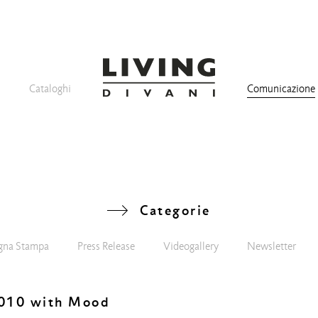
Cataloghi
Comunicazione
Categorie
gna Stampa
Press Release
Videogallery
Newsletter
 1010 with Mood