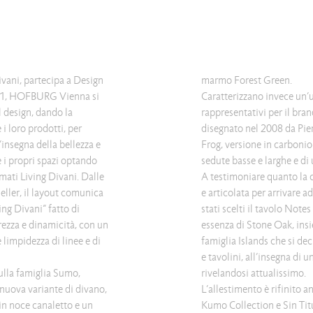
ivani, partecipa a Design
marmo Forest Green.
2021, HOFBURG Vienna si
Caratterizzano invece un’u
 design, dando la
rappresentativi per il bra
 i loro prodotti, per
disegnato nel 2008 da Pier
insegna della bellezza e
Frog, versione in carbonio 
 i propri spazi optando
sedute basse e larghe e di
rmati Living Divani. Dalle
A testimoniare quanto la c
eller, il layout comunica
e articolata per arrivare 
ing Divani” fatto di
stati scelti il tavolo Not
rezza e dinamicità, con un
essenza di Stone Oak, ins
 limpidezza di linee e di
famiglia Islands che si de
e tavolini, all’insegna di u
sulla famiglia Sumo,
rivelandosi attualissimo.
nuova variante di divano,
L’allestimento è rifinito an
 in noce canaletto e un
Kumo Collection e Sin Tit