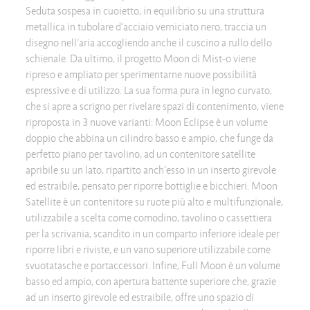
Seduta sospesa in cuoietto, in equilibrio su una struttura
metallica in tubolare d’acciaio verniciato nero, traccia un
disegno nell’aria accogliendo anche il cuscino a rullo dello
schienale. Da ultimo, il progetto Moon di Mist-o viene
ripreso e ampliato per sperimentarne nuove possibilità
espressive e di utilizzo. La sua forma pura in legno curvato,
che si apre a scrigno per rivelare spazi di contenimento, viene
riproposta in 3 nuove varianti: Moon Eclipse è un volume
doppio che abbina un cilindro basso e ampio, che funge da
perfetto piano per tavolino, ad un contenitore satellite
apribile su un lato, ripartito anch’esso in un inserto girevole
ed estraibile, pensato per riporre bottiglie e bicchieri. Moon
Satellite è un contenitore su ruote più alto e multifunzionale,
utilizzabile a scelta come comodino, tavolino o cassettiera
per la scrivania, scandito in un comparto inferiore ideale per
riporre libri e riviste, e un vano superiore utilizzabile come
svuotatasche e portaccessori. Infine, Full Moon è un volume
basso ed ampio, con apertura battente superiore che, grazie
ad un inserto girevole ed estraibile, offre uno spazio di