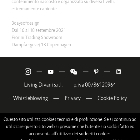
contenimento nascosto e organizzato su diversi livelli,
estremamente capiente.
3daysofdesign
Dal 16 al 18 settembre 2021
Fiorini Trading Showroom
Dampfærgevej 13 Copenhagen
—
—
—
—
Living Divani s.r.l.
—
p.iva 00786120964
Whistleblowing
—
Privacy
—
Cookie Policy
Questo sito utilizza cookies tecnici e di profilazione. Se si continua ad
utilizzare questo sito web si presume che l’utente sia soddisfatto ed
acconsenta all'utilizzo dei suddetti cookies.