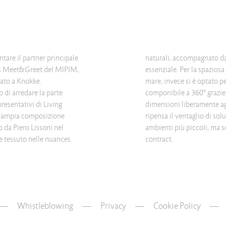
ntare il partner principale
naturali, accompagnato da
ness Meet&Greet del MIPIM,
essenziale. Per la spaziosa 
ato a Knokke.
mare, invece si è optato p
o di arredare la parte
iattaforme di diverse
resentativi di Living
a svolta epocale, che
un’ampia composizione
itive non solo per gli
 da Piero Lissoni nel
er i grandi spazi del
te tessuto nelle nuances
contract.
Whistleblowing
—
Privacy
—
Cookie Policy