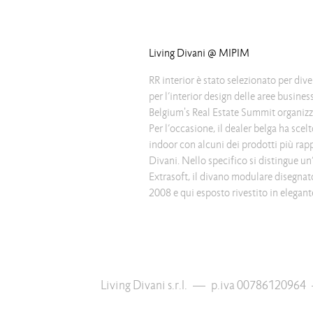
Living Divani @ MIPIM
RR interior è stato selezionato per dive
per l’interior design delle aree busi
Belgium's Real Estate Summit organizz
Per l’occasione, il dealer belga ha scelt
componibile a 360° grazie a isole e p
indoor con alcuni dei prodotti più rapp
dimensioni liberamente aggregabili: un
Divani. Nello specifico si distingue 
ripensa il ventaglio di soluzioni compos
Extrasoft, il divano modulare disegnato
ambienti più piccoli, ma soprattutto p
2008 e qui esposto rivestito in elegan
Living Divani s.r.l.
—
p.iva 00786120964