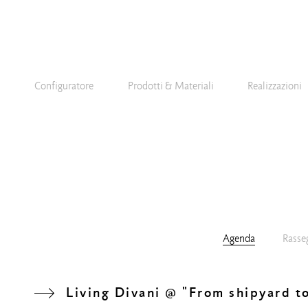
Configuratore
Prodotti & Materiali
Realizzazioni
Agenda
Rasse
Living Divani @ "From shipyard t