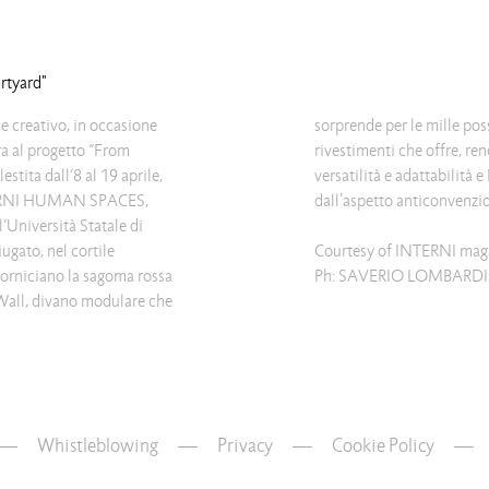
rtyard"
e creativo, in occasione
 di combinazioni e di
ra al progetto “From
mbottito dalla grande
estita dall’8 al 19 aprile,
ock, una forma instabile,
NTERNI HUMAN SPACES,
dall'aspetto anticonvenzio
l’Università Statale di
ugato, nel cortile
Courtesy of INTERNI mag
corniciano la sagoma rossa
Ph: SAVERIO LOMBARDI
Wall, divano modulare che
Whistleblowing
—
Privacy
—
Cookie Policy