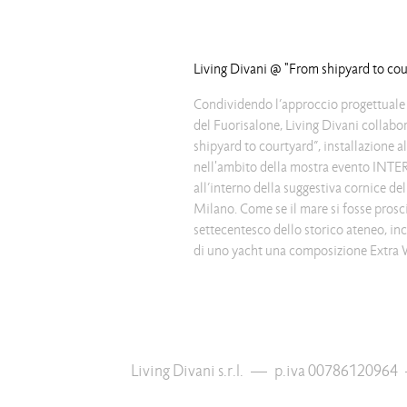
Living Divani @ "From shipyard to cou
Condividendo l’approccio progettuale 
sorprende per le mille possibilità
del Fuorisalone, Living Divani collabo
rivestimenti che offre, rendendolo un i
shipyard to courtyard”, installazione all
versatilità e adattabilità e Bubble R
nell'ambito della mostra evento I
all’interno della suggestiva cornice del
Milano. Come se il mare si fosse prosci
settecentesco dello storico ateneo, in
di uno yacht una composizione Extra 
Living Divani s.r.l.
—
p.iva 00786120964