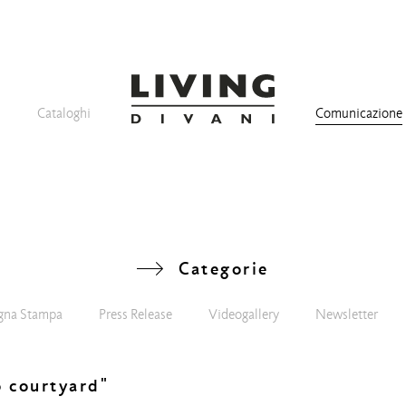
Cataloghi
Comunicazione
Categorie
gna Stampa
Press Release
Videogallery
Newsletter
o courtyard"