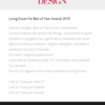
Living Divani for Best of Year Awards 2019
Interior Design's Best of Year è il più importante
riconoscimento nel settore del design, che premia le opere
(prodotti e progetti) più significative realizzate nel corso
dell'anno oltre a mostrare i migliori designer, architetti e
produttori di tutto il mondo.
Chi sarà il migliore quest'anno?
Il periodo di votazione è dal 7 al 18 ottobre. Non perdere
l'occasione!
Fai clic sui seguenti link e vota i prodotti Living Divani:
Link to "Vota per Aero V"
Link to "Vota per Greene"
Link to "Vota per Islands"