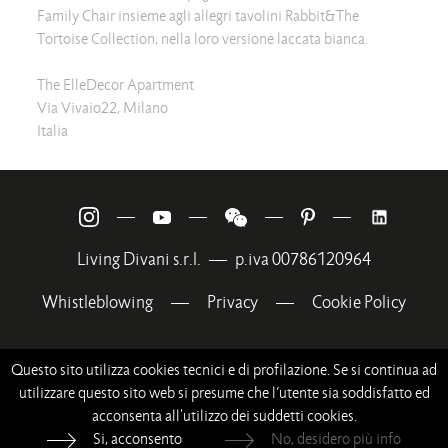
Family Chair insieme agli allegri tavolini Rabbit&The
Tortoise Collection, nella loro versione laccata bianca.
The ElleDecor Apartment
Via Vivaio22, Milano
Italia
—
—
—
—
Living Divani s.r.l.
—
p.iva 00786120964
Whistleblowing
—
Privacy
—
Cookie Policy
Questo sito utilizza cookies tecnici e di profilazione. Se si continua ad
utilizzare questo sito web si presume che l’utente sia soddisfatto ed
acconsenta all'utilizzo dei suddetti cookies.
Si, acconsento
No, desidero più info