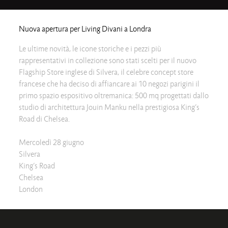
Nuova apertura per Living Divani a Londra
Le ultime novità, le icone storiche e i pezzi più
rappresentativi in collezione sono stati scelti per il nuovo
Flagship Store inglese di Silvera, il celebre concept store
francese che ha deciso di affiancare ai 10 negozi parigini il
primo spazio espositivo oltremanica: 500 mq progettati dallo
studio di architettura Jouin Manku nella prestigiosa King’s
Road di Chelsea.
Mercoledì 28 giugno
Silvera
King’s Road
Chelsea
London