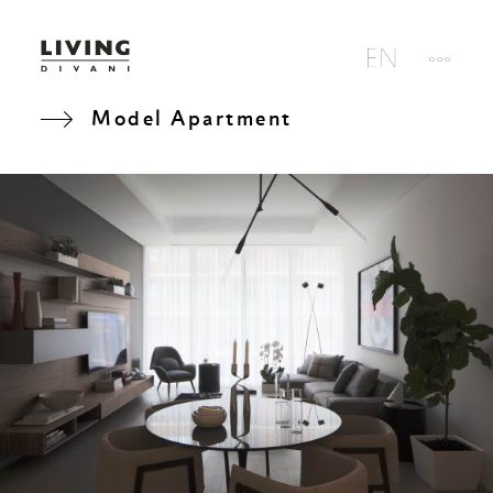
Model Apartment